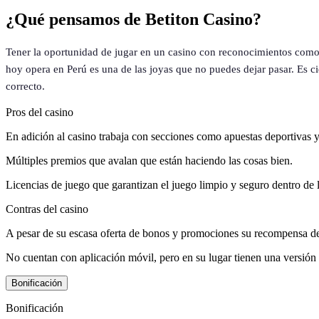
¿Qué pensamos de Betiton Casino?
Tener la oportunidad de jugar en un casino con reconocimientos como
hoy opera en Perú es una de las joyas que no puedes dejar pasar. Es c
correcto.
Pros del casino
En adición al casino trabaja con secciones como apuestas deportivas y
Múltiples premios que avalan que están haciendo las cosas bien.
Licencias de juego que garantizan el juego limpio y seguro dentro de 
Contras del casino
A pesar de su escasa oferta de bonos y promociones su recompensa de
No cuentan con aplicación móvil, pero en su lugar tienen una versión 
Bonificación
Bonificación